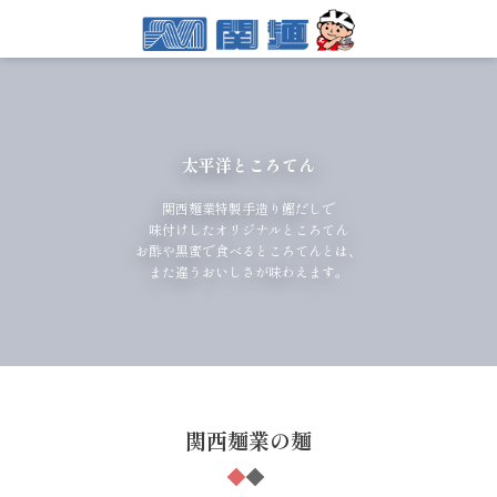
関西麺業の麺